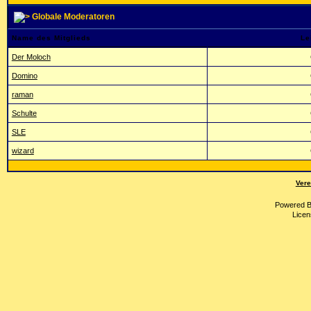
Globale Moderatoren
Name des Mitglieds
Le
Der Moloch
Domino
raman
Schulte
SLE
wizard
Vere
Powered 
Licen