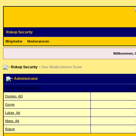
Rokop Security
Mitglieder
Moderatoren
Willkommen, 
Rokop Security
> Das Moderatoren Team
Administrator
Name des Mitglieds
Le
Domino_AD
Gorgo
Lukas_Ad
Manu_Ad
Rokop