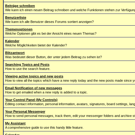
Beiträge schreiben
Wie kann ich einen neuen Beitrag schreiben und welche Funktionen stehen zur Verfügun
Benutzerliste
Wie kann ich alle Benutzer dieses Forums sortiert anzeigen?
Themenoptionen
Welche Optionen gibt es bei der Ansicht eines neuen Themas?
Kalender
Welche Möglichkeiten bietet der Kalender?
Blitzantwort
Was bedeutet dieser Button, der unter jedem Beitrag zu sehen ist?
Searching Topics and Posts
How to use the search feature.
Viewing active topics and new posts
How to view all the topics which have a new reply today and the new posts made since you
Email Notification of new messages
How to get emailed when a new reply is added to a topic.
Your Control Panel (My Controls)
Editing contact information, personal information, avatars, signatures, board settings, la
Your Personal Messenger
How to send personal messages, track them, edit your messenger folders and archive 
My Assistant
A comprehensive guide to use this handy little feature.