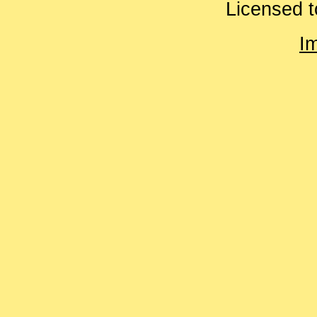
Licensed t
I