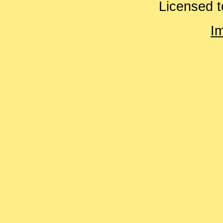
Licensed t
I