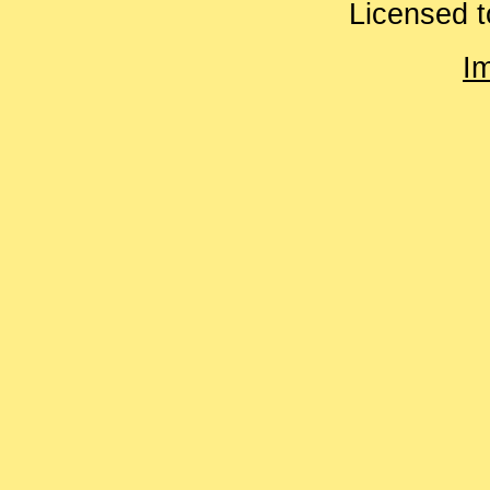
Licensed t
I