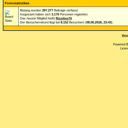
Forenstatistiken
Bislang wurden
397.277
Beiträge verfasst.
Insgesamt haben sich
3.170
Personen registriert.
Das neuste Mitglied heißt
Ricolino74
.
Der Besucherrekord liegt bei
8.152
Besuchern (
08.06.2026, 23:43
).
Vere
Powered 
Licen