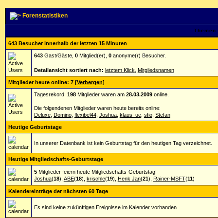
Forenstatistiken
Themen 
643 Besucher innerhalb der letzten 15 Minuten
643
Gast/Gäste,
0
Mitglied(er),
0
anonyme(r) Besucher.
Detailansicht sortiert nach:
letztem Klick
,
Mitgliedsnamen
Mitglieder heute online: 7
[
Verbergen
]
Tagesrekord:
198
Mitglieder waren am
28.03.2009
online.
Die folgendenen Mitglieder waren heute bereits online:
Deluxe
,
Domino
,
flexibel44
,
Joshua
,
klaus_ue
,
sfio
,
Stefan
Heutige Geburtstage
In unserer Datenbank ist kein Geburtstag für den heutigen Tag verzeichnet.
Heutige Mitgliedschafts-Geburtstage
5
Mitglieder feiern heute Mitgliedschafts-Geburtstag!
Joshua
(
18
),
ABE
(
18
),
krischle
(
19
),
Henk Jan
(
21
),
Rainer-MSFT
(
11
)
Kalendereinträge der nächsten 60 Tage
Es sind keine zukünftigen Ereignisse im Kalender vorhanden.