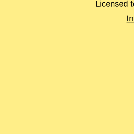
Licensed t
I