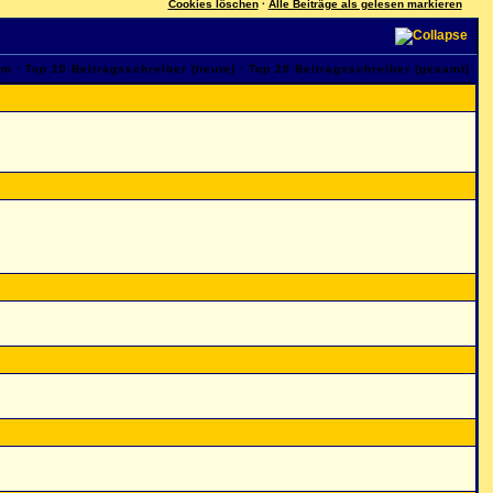
Cookies löschen
·
Alle Beiträge als gelesen markieren
am
·
Top 20 Beitragsschreiber (heute)
·
Top 20 Beitragsschreiber (gesamt)