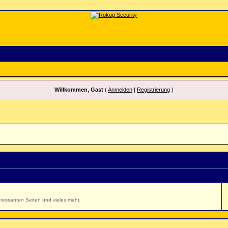
Willkommen, Gast
(
Anmelden
|
Registrierung
)
ressanten Seiten und vieles mehr.