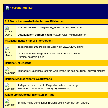
Forenstatistiken
629 Besucher innerhalb der letzten 15 Minuten
629
Gast/Gäste,
0
Mitglied(er),
0
anonyme(r) Besucher.
Detailansicht sortiert nach:
letztem Klick
,
Mitgliedsnamen
Mitglieder heute online: 3
[
Verbergen
]
Tagesrekord:
198
Mitglieder waren am
28.03.2009
online.
Die folgendenen Mitglieder waren heute bereits online:
Domino
,
flexibel44
,
sfio
Heutige Geburtstage
In unserer Datenbank ist kein Geburtstag für den heutigen Tag verzeichnet.
Heutige Mitgliedschafts-Geburtstage
4
Mitglieder feiern heute Mitgliedschafts-Geburtstag!
Mecki
(
22
),
v00d00
(
21
),
Dave
(
13
),
derleo
(
13
)
Kalendereinträge der nächsten 60 Tage
Es sind keine zukünftigen Ereignisse im Kalender vorhanden.