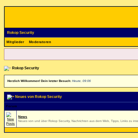
Rokop Security
Mitglieder
Moderatoren
Rokop Security
Herzlich Willkommen! Dein letzter Besuch:
Heute, 09:06
Neues von Rokop Security
Forum
News
Neues von und über Rokop Security, Nachrichten aus dem Web, Tipps, Links zu inte