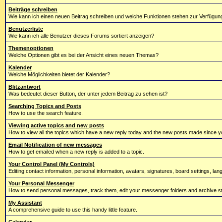
Beiträge schreiben
Wie kann ich einen neuen Beitrag schreiben und welche Funktionen stehen zur Verfügun
Benutzerliste
Wie kann ich alle Benutzer dieses Forums sortiert anzeigen?
Themenoptionen
Welche Optionen gibt es bei der Ansicht eines neuen Themas?
Kalender
Welche Möglichkeiten bietet der Kalender?
Blitzantwort
Was bedeutet dieser Button, der unter jedem Beitrag zu sehen ist?
Searching Topics and Posts
How to use the search feature.
Viewing active topics and new posts
How to view all the topics which have a new reply today and the new posts made since you
Email Notification of new messages
How to get emailed when a new reply is added to a topic.
Your Control Panel (My Controls)
Editing contact information, personal information, avatars, signatures, board settings, la
Your Personal Messenger
How to send personal messages, track them, edit your messenger folders and archive 
My Assistant
A comprehensive guide to use this handy little feature.