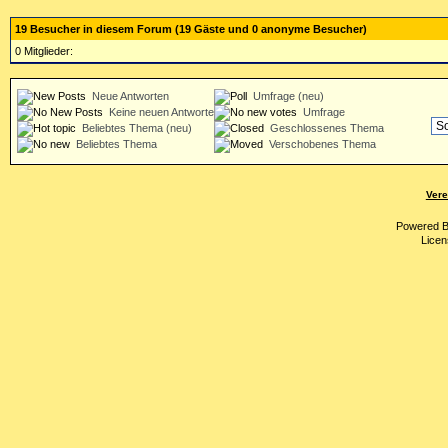
19 Besucher in diesem Forum (19 Gäste und 0 anonyme Besucher)
0 Mitglieder:
Neue Antworten
Umfrage (neu)
Keine neuen Antworten
Umfrage
Beliebtes Thema (neu)
Geschlossenes Thema
Beliebtes Thema
Verschobenes Thema
Vere
Powered 
Licen