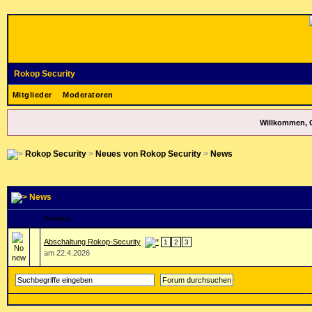
Rokop Security
Mitglieder
Moderatoren
Willkommen, 
Rokop Security
>
Neues von Rokop Security
>
News
News
Thema
Abschaltung Rokop-Security
1
2
3
am 22.4.2026