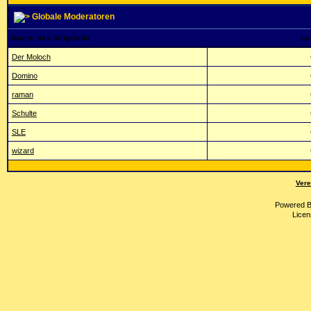
Globale Moderatoren
Name des Mitglieds
Le
Der Moloch
Domino
raman
Schulte
SLE
wizard
Vere
Powered 
Licen