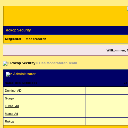
Rokop Security
Mitglieder
Moderatoren
Willkommen, 
Rokop Security
> Das Moderatoren Team
Administrator
Name des Mitglieds
Le
Domino_AD
Gorgo
Lukas_Ad
Manu_Ad
Rokop