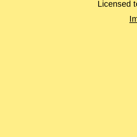
Licensed t
I