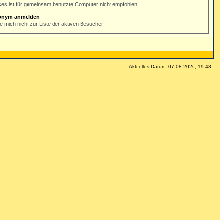
ses ist für gemeinsam benutzte Computer nicht empfohlen
onym anmelden
e mich nicht zur Liste der aktiven Besucher
Aktuelles Datum: 07.08.2026, 19:48