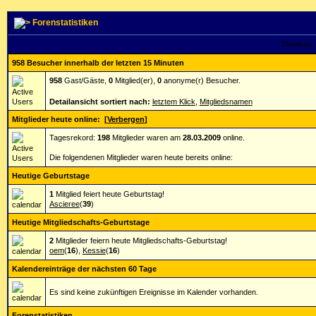
Forenstatistiken
Themen 
958 Besucher innerhalb der letzten 15 Minuten
958
Gast/Gäste,
0
Mitglied(er),
0
anonyme(r) Besucher.
Detailansicht sortiert nach:
letztem Klick
,
Mitgliedsnamen
Mitglieder heute online:
[
Verbergen
]
Tagesrekord:
198
Mitglieder waren am
28.03.2009
online.
Die folgendenen Mitglieder waren heute bereits online:
Heutige Geburtstage
1
Mitglied feiert heute Geburtstag!
Ascieree
(
39
)
Heutige Mitgliedschafts-Geburtstage
2
Mitglieder feiern heute Mitgliedschafts-Geburtstag!
oem
(
16
),
Kessie
(
16
)
Kalendereinträge der nächsten 60 Tage
Es sind keine zukünftigen Ereignisse im Kalender vorhanden.
Forenstatistiken