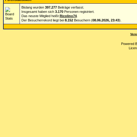
Bislang wurden
397.277
Beiträge verfasst.
Insgesamt haben sich
3.170
Personen registriert.
Das neuste Mitglied heißt
Ricolino74
.
Der Besucherrekord liegt bei
8.152
Besuchern (
08.06.2026, 23:43
).
Vere
Powered 
Licen