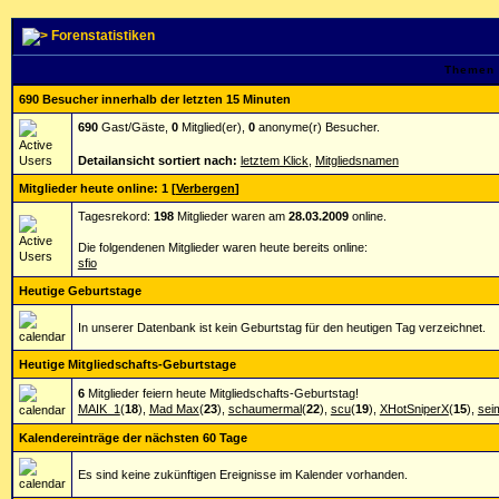
Forenstatistiken
Themen 
690 Besucher innerhalb der letzten 15 Minuten
690
Gast/Gäste,
0
Mitglied(er),
0
anonyme(r) Besucher.
Detailansicht sortiert nach:
letztem Klick
,
Mitgliedsnamen
Mitglieder heute online: 1
[
Verbergen
]
Tagesrekord:
198
Mitglieder waren am
28.03.2009
online.
Die folgendenen Mitglieder waren heute bereits online:
sfio
Heutige Geburtstage
In unserer Datenbank ist kein Geburtstag für den heutigen Tag verzeichnet.
Heutige Mitgliedschafts-Geburtstage
6
Mitglieder feiern heute Mitgliedschafts-Geburtstag!
MAIK_1
(
18
),
Mad Max
(
23
),
schaumermal
(
22
),
scu
(
19
),
XHotSniperX
(
15
),
sei
Kalendereinträge der nächsten 60 Tage
Es sind keine zukünftigen Ereignisse im Kalender vorhanden.