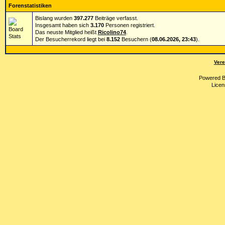
Forenstatistiken
Bislang wurden
397.277
Beiträge verfasst.
Insgesamt haben sich
3.170
Personen registriert.
Das neuste Mitglied heißt
Ricolino74
.
Der Besucherrekord liegt bei
8.152
Besuchern (
08.06.2026, 23:43
).
Vere
Powered 
Licen