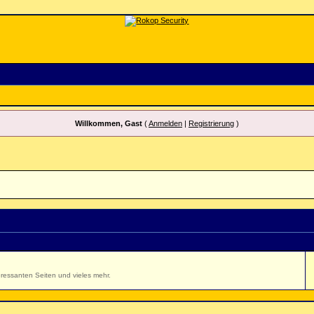
Willkommen, Gast
(
Anmelden
|
Registrierung
)
ressanten Seiten und vieles mehr.