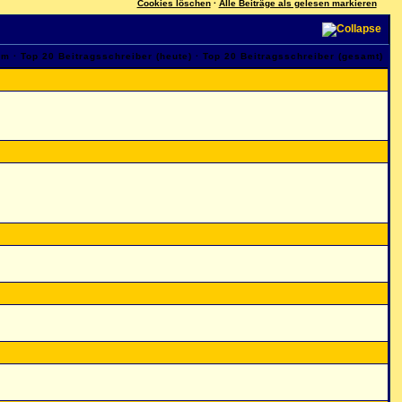
Cookies löschen
·
Alle Beiträge als gelesen markieren
am
·
Top 20 Beitragsschreiber (heute)
·
Top 20 Beitragsschreiber (gesamt)