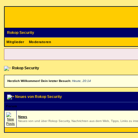
Rokop Security
Mitglieder
Moderatoren
Rokop Security
Herzlich Willkommen! Dein letzter Besuch:
Heute, 20:14
Neues von Rokop Security
Forum
News
Neues von und über Rokop Security, Nachrichten aus dem Web, Tipps, Links zu inte