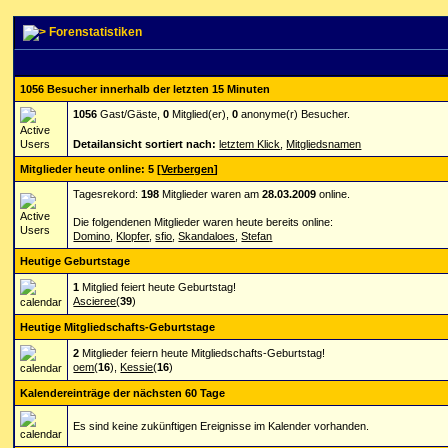
Forenstatistiken
1056 Besucher innerhalb der letzten 15 Minuten
1056
Gast/Gäste,
0
Mitglied(er),
0
anonyme(r) Besucher.
Detailansicht sortiert nach:
letztem Klick
,
Mitgliedsnamen
Mitglieder heute online: 5
[
Verbergen
]
Tagesrekord:
198
Mitglieder waren am
28.03.2009
online.
Die folgendenen Mitglieder waren heute bereits online:
Domino
,
Klopfer
,
sfio
,
Skandaloes
,
Stefan
Heutige Geburtstage
1
Mitglied feiert heute Geburtstag!
Ascieree
(
39
)
Heutige Mitgliedschafts-Geburtstage
2
Mitglieder feiern heute Mitgliedschafts-Geburtstag!
oem
(
16
),
Kessie
(
16
)
Kalendereinträge der nächsten 60 Tage
Es sind keine zukünftigen Ereignisse im Kalender vorhanden.