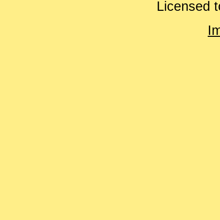
Licensed t
I