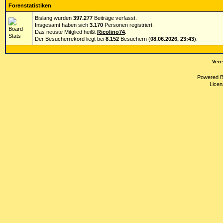
Forenstatistiken
Bislang wurden
397.277
Beiträge verfasst.
Insgesamt haben sich
3.170
Personen registriert.
Das neuste Mitglied heißt
Ricolino74
.
Der Besucherrekord liegt bei
8.152
Besuchern (
08.06.2026, 23:43
).
Vere
Powered 
Licen