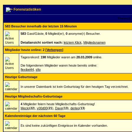
Forenstatistiken
Themen 
583 Besucher innerhalb der letzten 15 Minuten
583
Gast/Gäste,
0
Mitglied(er),
0
anonyme(r) Besucher.
Detailansicht sortiert nach:
letztem Klick
,
Mitgliedsnamen
Mitglieder heute online: 2
[
Verbergen
]
Tagesrekord:
198
Mitglieder waren am
28.03.2009
online.
Die folgendenen Mitglieder waren heute bereits online:
flexibel44
,
sfio
Heutige Geburtstage
In unserer Datenbank ist kein Geburtstag für den heutigen Tag verzeichnet.
Heutige Mitgliedschafts-Geburtstage
4
Mitglieder feiern heute Mitgliedschafts-Geburtstag!
Mecki
(
22
),
v00d00
(
21
),
Dave
(
13
),
derleo
(
13
)
Kalendereinträge der nächsten 60 Tage
Es sind keine zukünftigen Ereignisse im Kalender vorhanden.