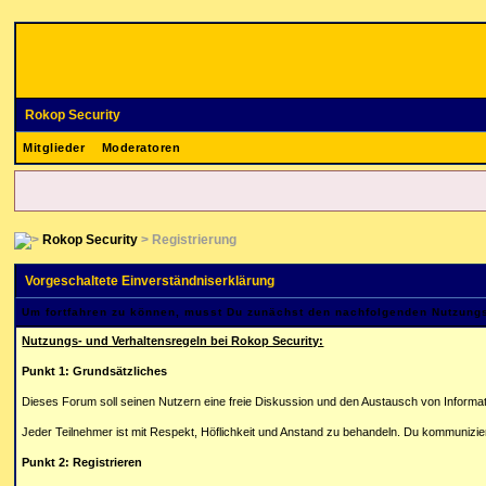
Rokop Security
Mitglieder
Moderatoren
Rokop Security
> Registrierung
Vorgeschaltete Einverständniserklärung
Um fortfahren zu können, musst Du zunächst den nachfolgenden Nutzun
Nutzungs- und Verhaltensregeln bei Rokop Security:
Punkt 1: Grundsätzliches
Dieses Forum soll seinen Nutzern eine freie Diskussion und den Austausch von Informa
Jeder Teilnehmer ist mit Respekt, Höflichkeit und Anstand zu behandeln. Du kommunizie
Punkt 2: Registrieren