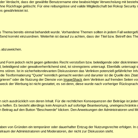
 der Verdacht, dass der gewählte Benutzername eine beabsichtigte Verwechslung mit beste
hne Rückfrage gelöscht. Für eine reibungslose und valide Mitgliedschaft bei Rokop Security
s gewährleistet ist.
das Thema bereits einmal behandelt wurde. Vorhandene Themen sollten in jedem Fall weitergef
d korrekt einzuordnen. Weiterhin ist darauf zu achten, dass der Titel bzw. Betreff des The
ma abzuweichen.
nhalt und Form jedoch nicht gegen geltendes Recht verstoßen bzw. beleidigende oder diskrimini
end, beleidigend oder gewaltverherrlichend sind, ist strengstens untersagt. Ebenfalls untersagt
 stören. Ist in sicherheitsrelevanten Diskussionen das Verlinken potenziell gefährlicher In
e Textformatierung "Quote" kenntlich gemacht werden und darunter ist die Quelle des Zitats 
tegrieren" oder die Nutzung der Dienste von
ImageShack
dem Verlinken auf fremden Seiten vor
weck der Werbung ist nicht gestattet, es sei denn, diese wurde nach vorheriger Rücksprac
 sich ausdrücklich von deren Inhalt. Für die rechtlichen Konsequenzen der Beiträge ist jede
zu helfen. Es besteht allerdings kein Anspruch auf sofortige Beantwortung, uneingeschränkte
 Beitrag auf den Button "Beschwerde" klicken. Den Anweisungen der Administratoren und Mod
ben von Gründen ein temporärer oder dauerhafter Entzug der Nutzungsrechte erfolgen. In de
elraum der Administratoren und Moderatoren, der nicht zur Diskussion steht.