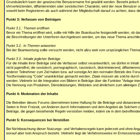
Grundsätzlich kann der gewünschte Benutzername frei gewählt werden. Besteht jedoch
ehrverletztenden, diffamierenden oder sexistischen Charakter, wird der neue Benutzer o
sowohl beim Registrieren als auch während der Mitgliedschaft darauf zu achten, dass die
Punkt 3: Verfassen von Beiträgen
Punkt 3.1.: Themen eröffnen
Bevor ein Thema eröffnet wird, sollte mit Hilfe der Boardsuche festgestellt werden, ob 
die Beschreibungen der Unterforen durchgelesen werden, um das neue Thema anschließen
Punkt 3.2.: In Themen antworten
Bei der Beantwortung sollte versucht werden, nicht allzu weit vom ursprünglichen The
Punkt 3.3.: Inhalte jeglicher Beiträge
Für die Inhalte ihrer Beiträge sind die Verfasser selbst verantwortlich, sie dürfen in I
nicht jugendfrei, die sexistisch, pornographisch, rassistisch, diskriminierend, diffamier
anderer Teilnehmer zum Ziel haben bzw. auf sonstige Art den normalen Betrieb des Forums
Textformatierung "Code" unanklickbar gemacht werden. Zitate müssen als solche durch di
werden. Vielmehr ist die Integration von Bildern in Beiträge über die Funktion "Anlage in
Die Nennung von Produkten, Dienstleistungen, Websites und ähnlichem zum alleinigen Z
Punkt 4: Moderation der Inhalte
Die Betreiber dieses Forums übernehmen keine Haftung für die Beiträge und distanzieren
Seiten in Ihrer Freizeit, um Anderen durch Informationen und dem Angebot als Solchem 
Beiträge, die gegen bestehende Regeln verstoßen melden, indem sie in dem betreffenden
Punkt 5: Konsequenzen bei Verstößen
Bei Nichtbeachtung dieser Nutzungs- und Verhaltensregeln kann jederzeit und ohne Anga
worauf aber kein Anspruch besteht. Vielmehr liegt die Verfahrensweise im Ermessensspi