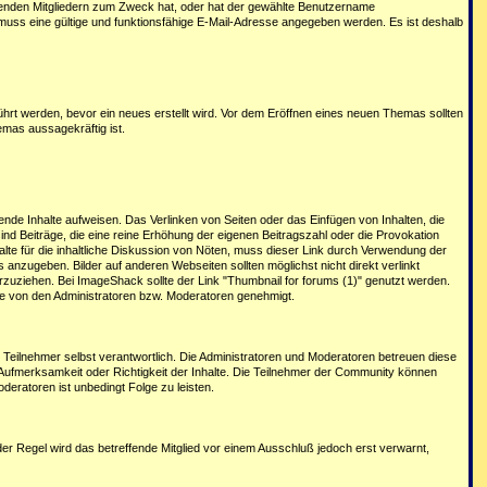
henden Mitgliedern zum Zweck hat, oder hat der gewählte Benutzername
 muss eine gültige und funktionsfähige E-Mail-Adresse angegeben werden. Es ist deshalb
ührt werden, bevor ein neues erstellt wird. Vor dem Eröffnen eines neuen Themas sollten
mas aussagekräftig ist.
erende Inhalte aufweisen. Das Verlinken von Seiten oder das Einfügen von Inhalten, die
 sind Beiträge, die eine reine Erhöhung der eigenen Beitragszahl oder die Provokation
halte für die inhaltliche Diskussion von Nöten, muss dieser Link durch Verwendung der
anzugeben. Bilder auf anderen Webseiten sollten möglichst nicht direkt verlinkt
zuziehen. Bei ImageShack sollte der Link "Thumbnail for forums (1)" genutzt werden.
he von den Administratoren bzw. Moderatoren genehmigt.
r Teilnehmer selbst verantwortlich. Die Administratoren und Moderatoren betreuen diese
 Aufmerksamkeit oder Richtigkeit der Inhalte. Die Teilnehmer der Community können
eratoren ist unbedingt Folge zu leisten.
r Regel wird das betreffende Mitglied vor einem Ausschluß jedoch erst verwarnt,