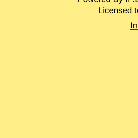
Licensed t
I