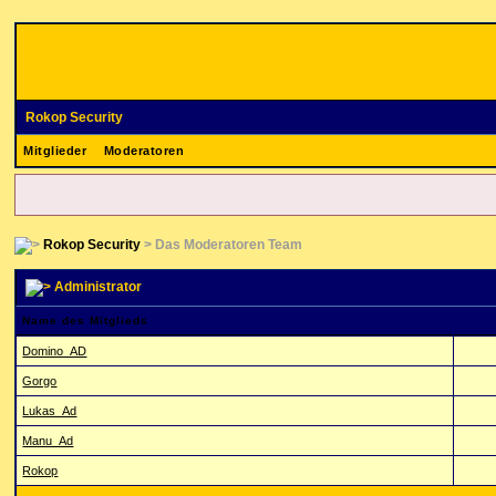
Rokop Security
Mitglieder
Moderatoren
Rokop Security
> Das Moderatoren Team
Administrator
Name des Mitglieds
Domino_AD
Gorgo
Lukas_Ad
Manu_Ad
Rokop