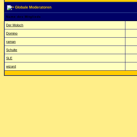
Globale Moderatoren
Name des Mitglieds
Der Moloch
Domino
raman
Schulte
SLE
wizard