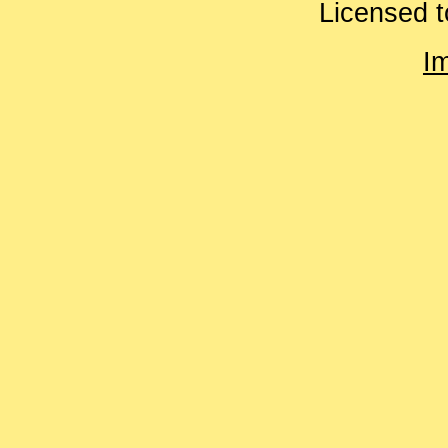
Licensed t
I