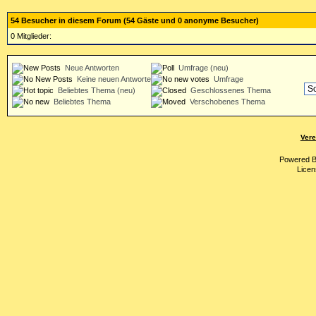
54 Besucher in diesem Forum (54 Gäste und 0 anonyme Besucher)
0 Mitglieder:
Neue Antworten
Umfrage (neu)
Keine neuen Antworten
Umfrage
Beliebtes Thema (neu)
Geschlossenes Thema
Beliebtes Thema
Verschobenes Thema
Vere
Powered 
Licen