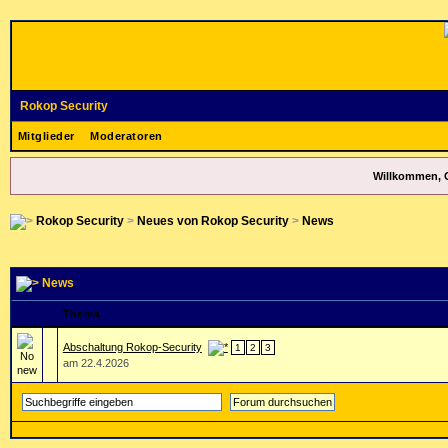
Rokop Security
Mitglieder
Moderatoren
Willkommen, 
Rokop Security
>
Neues von Rokop Security
>
News
News
Thema
Abschaltung Rokop-Security
1
2
3
am 22.4.2026