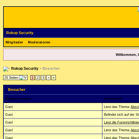
Rokop Security
Mitglieder
Moderatoren
Willkommen, 
Rokop Security
> Besucher
25 Seiten
1
2
3
>
»
Besucher
Mitgliedsname
Aufenthalt
Gast
Liest das Thema:
Absch
Gast
Befindet sich auf der St
Gast
Liest die Forenrichtlinie
Gast
Liest das Thema:
Absch
Gast
Liest das Thema:
Absch